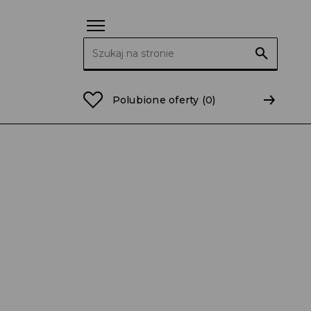
Szukaj:
 ramach przyspieszonej budowy księgi popytu
Polubione oferty
(0)