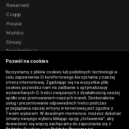
Reserved
Cropp
House
Mohito
Sinsay
Regulaminy
Pozwól na cookies
Regulamin akcji promocyjnej – Program
Korzystamy z plików cookies lub podobnych technologii w
rabatowy 99%
celu zapewnienia Ci komfortowego korzystania z naszej
strony internetowej. Zgadzając się na wszystkie pliki
cookies pozwolisz nam na zadbanie o optymalizację
wyświetlanych Ci treści związanych z działalnością naszej
Polityka Prywatności
spółki oraz promowaniem naszych marek. Doskonalenie
usług i prezentowanie odpowiednich treści podczas
Polityka Plików Cookies
przeglądania naszej witryny internetowej jest zgodne z
Twoim wyborem. W dowolnym momencie, możesz dokonać
Lista Plików Cookies
zmiany swojego wyboru klikając opcję „Ustawienia”, aby
dowiedzieć się więcej zachęcamy do zapoznania się z
Lista Zaufanych Partnerów