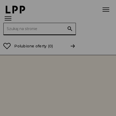
Szukaj:
Strona główna
Relacje Inwestorskie
Raporty
Polubione oferty
(0)