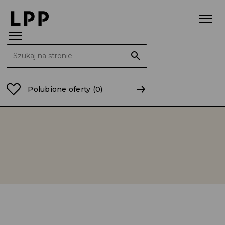
Szukaj:
Strona główna
Relacje Inwestorskie
LPP na Giełdz
Polubione oferty
(0)