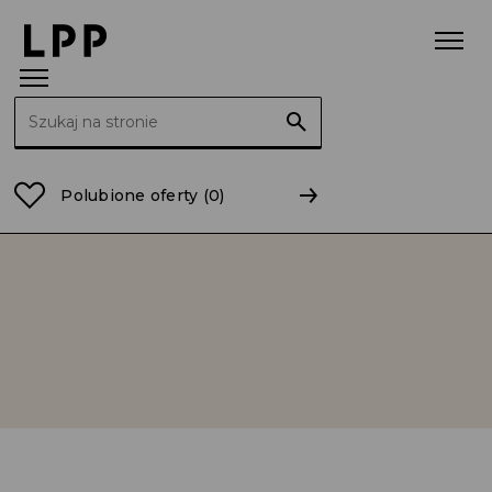
Szukaj:
Strona główna
Relacje Inwestorskie
LPP na Giełdz
Polubione oferty
(0)