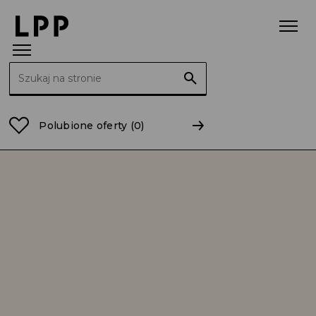
Szukaj:
Strona główna
Relacje Inwestorskie
Ład Korporacy
Polubione oferty
(0)