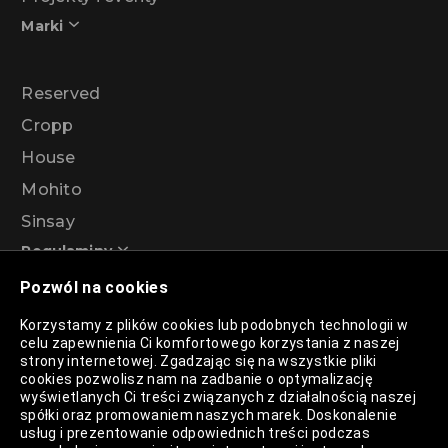
Marki
Reserved
Cropp
House
Mohito
Sinsay
Regulaminy
Pozwól na cookies
Regulamin akcji promocyjnej – Program
Korzystamy z plików cookies lub podobnych technologii w
rabatowy 99%
celu zapewnienia Ci komfortowego korzystania z naszej
strony internetowej. Zgadzając się na wszystkie pliki
cookies pozwolisz nam na zadbanie o optymalizację
wyświetlanych Ci treści związanych z działalnością naszej
Polityka Prywatności
spółki oraz promowaniem naszych marek. Doskonalenie
usług i prezentowanie odpowiednich treści podczas
Polityka Plików Cookies