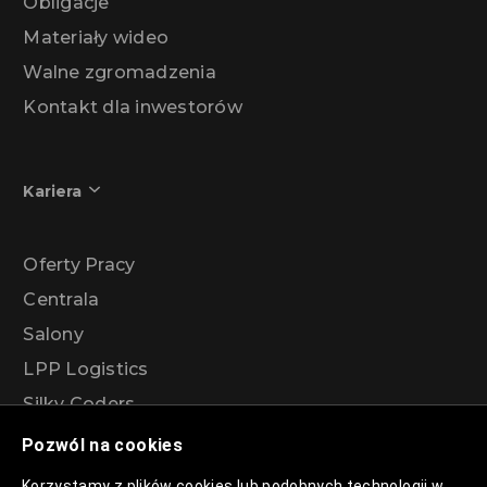
Obligacje
Materiały wideo
Walne zgromadzenia
Kontakt dla inwestorów
Kariera
Oferty Pracy
Centrala
Salony
LPP Logistics
Silky Coders
Projekty i eventy
Pozwól na cookies
Marki
Korzystamy z plików cookies lub podobnych technologii w