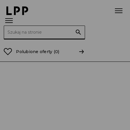
Szukaj:
Strona główna
Marki
Sinsay
Polubione oferty
(0)
ZOBACZ FILM