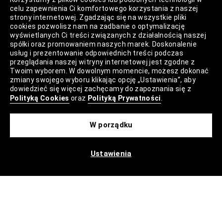
celu zapewnienia Ci komfortowego korzystania z naszej
strony internetowej. Zgadzając się na wszystkie pliki
Reserved
cookies pozwolisz nam na zadbanie o optymalizację
wyświetlanych Ci treści związanych z działalnością naszej
Cropp
spółki oraz promowaniem naszych marek. Doskonalenie
usług i prezentowanie odpowiednich treści podczas
House
przeglądania naszej witryny internetowej jest zgodne z
Twoim wyborem. W dowolnym momencie, możesz dokonać
Mohito
zmiany swojego wyboru klikając opcję „Ustawienia”, aby
dowiedzieć się więcej zachęcamy do zapoznania się z
Sinsay
Polityką Cookies
oraz
Polityką Prywatności
.
Regulaminy
W porządku
Regulamin akcji promocyjnej – Program
rabatowy 99%
Ustawienia
Polityka Prywatności
Polityka Plików Cookies
Lista Plików Cookies