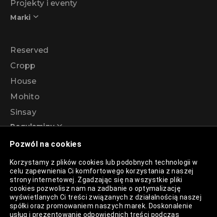
Projekty i eventy
Marki
Reserved
Cropp
House
Mohito
Sinsay
Regulaminy
Pozwól na cookies
Regulamin akcji promocyjnej – Program
Korzystamy z plików cookies lub podobnych technologii w
rabatowy 99%
celu zapewnienia Ci komfortowego korzystania z naszej
strony internetowej. Zgadzając się na wszystkie pliki
cookies pozwolisz nam na zadbanie o optymalizację
wyświetlanych Ci treści związanych z działalnością naszej
Polityka Prywatności
spółki oraz promowaniem naszych marek. Doskonalenie
usług i prezentowanie odpowiednich treści podczas