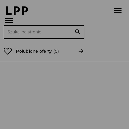
Szukaj:
Strona główna
01-pl-firma-modowa
Polubione oferty
(0)
Junior Data Engineer