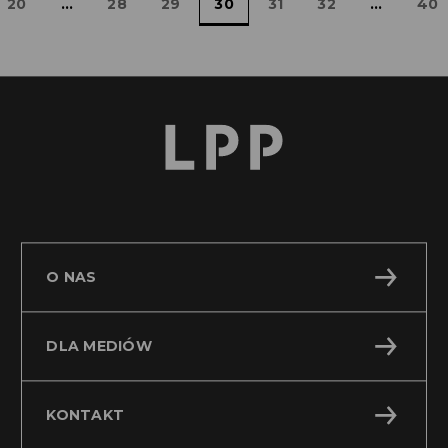
20
...
28
29
30
31
32
...
40
O NAS
DLA MEDIÓW
KONTAKT