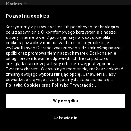
Kariera
Pozwól na cookies
Oferty Pracy
Korzystamy z plików cookies lub podobnych technologii w
celu zapewnienia Ci komfortowego korzystania z naszej
Centrala
strony internetowej. Zgadzając się na wszystkie pliki
Salony
cookies pozwolisz nam na zadbanie o optymalizację
wyświetlanych Ci treści związanych z działalnością naszej
LPP Logistics
spółki oraz promowaniem naszych marek. Doskonalenie
usług i prezentowanie odpowiednich treści podczas
Silky Coders
przeglądania naszej witryny internetowej jest zgodne z
Twoim wyborem. W dowolnym momencie, możesz dokonać
Projekty i eventy
zmiany swojego wyboru klikając opcję „Ustawienia”, aby
Marki
dowiedzieć się więcej zachęcamy do zapoznania się z
Polityką Cookies
oraz
Polityką Prywatności
.
Reserved
W porządku
Cropp
House
Ustawienia
Mohito