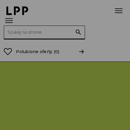
Szukaj:
Strona główna
Fundacja LPP
Wyrównywanie szans
Polubione oferty
(0)