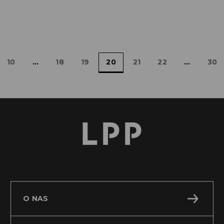
PL
Czytaj więcej
10
...
18
19
20
21
22
...
30
O NAS