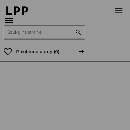
Szukaj:
Strona główna
11-atmosfera
Polubione oferty
(0)
Sprzedawca – Sprzedawczyni 0,5 etatu /