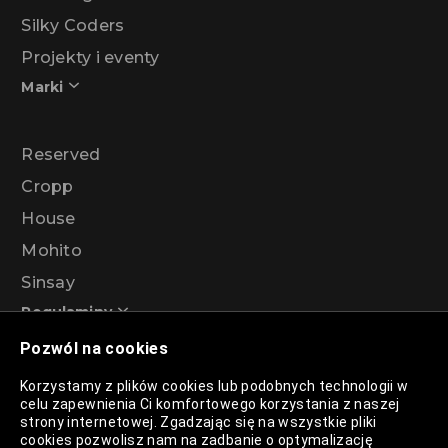
Silky Coders
Projekty i eventy
Marki
Reserved
Cropp
House
Mohito
Sinsay
Regulaminy
Pozwól na cookies
Regulamin akcji promocyjnej – Program
Korzystamy z plików cookies lub podobnych technologii w
rabatowy 99%
celu zapewnienia Ci komfortowego korzystania z naszej
strony internetowej. Zgadzając się na wszystkie pliki
cookies pozwolisz nam na zadbanie o optymalizację