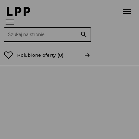
Szukaj:
Strona główna
41-napoje
Polubione oferty
(0)
Elektromechanik / Elektromechaniczka