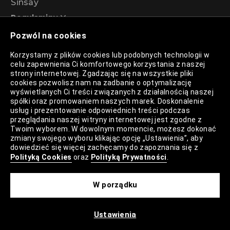
Sinsay
Regulaminy
Pozwól na cookies
Regulamin akcji promocyjnej – Program
Korzystamy z plików cookies lub podobnych technologii w
rabatowy 99%
celu zapewnienia Ci komfortowego korzystania z naszej
strony internetowej. Zgadzając się na wszystkie pliki
cookies pozwolisz nam na zadbanie o optymalizację
wyświetlanych Ci treści związanych z działalnością naszej
Polityka Prywatności
spółki oraz promowaniem naszych marek. Doskonalenie
usług i prezentowanie odpowiednich treści podczas
Polityka Plików Cookies
przeglądania naszej witryny internetowej jest zgodne z
Twoim wyborem. W dowolnym momencie, możesz dokonać
Lista Plików Cookies
zmiany swojego wyboru klikając opcję „Ustawienia”, aby
dowiedzieć się więcej zachęcamy do zapoznania się z
Lista Zaufanych Partnerów
Polityką Cookies
oraz
Polityką Prywatności
.
Ustawienia Cookies
W porządku
Mapa Strony
Ustawienia