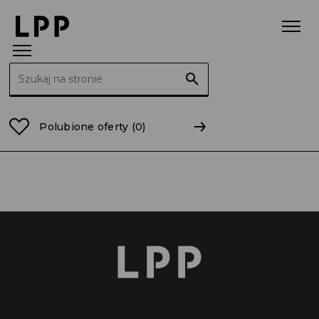
Szukaj:
Strona główna
kujawsko-pomorskie
Aleksandrów 
Polubione oferty
(0)