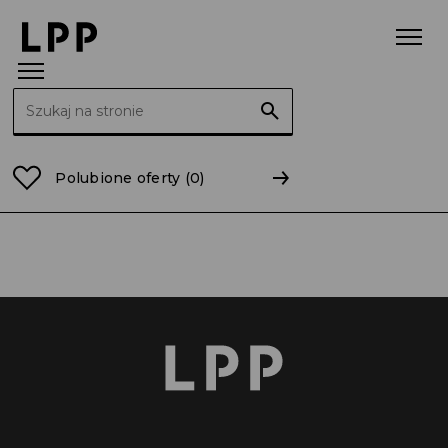
Szukaj:
Strona główna
mazowieckie
Ciechanów
Polubione oferty
(0)