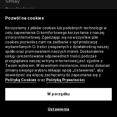
Sinsay
Regulaminy
Pozwól na cookies
Regulamin akcji promocyjnej – Program
Korzystamy z plików cookies lub podobnych technologii w
rabatowy 99%
celu zapewnienia Ci komfortowego korzystania z naszej
strony internetowej. Zgadzając się na wszystkie pliki
cookies pozwolisz nam na zadbanie o optymalizację
wyświetlanych Ci treści związanych z działalnością naszej
Polityka Prywatności
spółki oraz promowaniem naszych marek. Doskonalenie
usług i prezentowanie odpowiednich treści podczas
Polityka Plików Cookies
przeglądania naszej witryny internetowej jest zgodne z
Twoim wyborem. W dowolnym momencie, możesz dokonać
Lista Plików Cookies
zmiany swojego wyboru klikając opcję „Ustawienia”, aby
dowiedzieć się więcej zachęcamy do zapoznania się z
Lista Zaufanych Partnerów
Polityką Cookies
oraz
Polityką Prywatności
.
Ustawienia Cookies
W porządku
Mapa Strony
Ustawienia