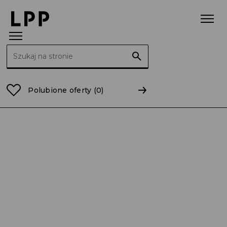
Szukaj:
Strona główna
łódzkie
Łódź
Polubione oferty
(0)
Sprzedawca – Sprzedawczyni 0,38 etatu /