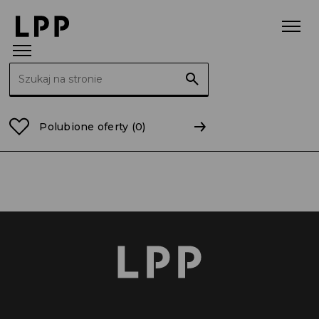
Szukaj:
Strona główna
warmińsko-mazurskie
Lubawa
Polubione oferty
(0)