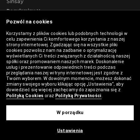
Sinsay
Regulaminy
Pozwól na cookies
Regulamin akcji promocyjnej – Program
Korzystamy z plików cookies lub podobnych technologii w
rabatowy 99%
celu zapewnienia Ci komfortowego korzystania z naszej
strony internetowej. Zgadzając się na wszystkie pliki
cookies pozwolisz nam na zadbanie o optymalizację
wyświetlanych Ci treści związanych z działalnością naszej
Polityka Prywatności
spółki oraz promowaniem naszych marek. Doskonalenie
usług i prezentowanie odpowiednich treści podczas
Polityka Plików Cookies
przeglądania naszej witryny internetowej jest zgodne z
Twoim wyborem. W dowolnym momencie, możesz dokonać
Lista Plików Cookies
zmiany swojego wyboru klikając opcję „Ustawienia”, aby
dowiedzieć się więcej zachęcamy do zapoznania się z
Lista Zaufanych Partnerów
Polityką Cookies
oraz
Polityką Prywatności
.
Ustawienia Cookies
W porządku
Mapa Strony
Ustawienia