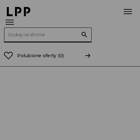
Szukaj:
Strona główna
mazowieckie
Polubione oferty
(0)
Sprzedawca – Sprzedawczyni 0,75/0,5 etatu /