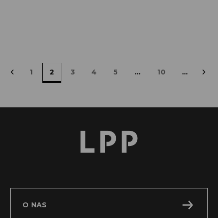
04.08.2026
PL
Czytaj więcej
«
1
2
3
4
5
...
10
...
»
O NAS