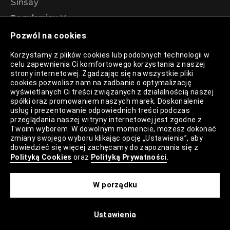
Sinsay
Regulaminy
Pozwól na cookies
Regulamin akcji promocyjnej – Program
Korzystamy z plików cookies lub podobnych technologii w
rabatowy 99%
celu zapewnienia Ci komfortowego korzystania z naszej
strony internetowej. Zgadzając się na wszystkie pliki
cookies pozwolisz nam na zadbanie o optymalizację
wyświetlanych Ci treści związanych z działalnością naszej
Polityka Prywatności
spółki oraz promowaniem naszych marek. Doskonalenie
usług i prezentowanie odpowiednich treści podczas
Polityka Plików Cookies
przeglądania naszej witryny internetowej jest zgodne z
Twoim wyborem. W dowolnym momencie, możesz dokonać
Lista Plików Cookies
zmiany swojego wyboru klikając opcję „Ustawienia”, aby
dowiedzieć się więcej zachęcamy do zapoznania się z
Lista Zaufanych Partnerów
Polityką Cookies
oraz
Polityką Prywatności
.
Ustawienia Cookies
W porządku
Mapa Strony
Ustawienia