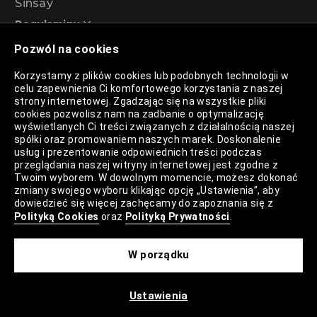
Sinsay
Regulaminy
Pozwól na cookies
Regulamin akcji promocyjnej – Program
Korzystamy z plików cookies lub podobnych technologii w
rabatowy 99%
celu zapewnienia Ci komfortowego korzystania z naszej
strony internetowej. Zgadzając się na wszystkie pliki
cookies pozwolisz nam na zadbanie o optymalizację
wyświetlanych Ci treści związanych z działalnością naszej
Polityka Prywatności
spółki oraz promowaniem naszych marek. Doskonalenie
usług i prezentowanie odpowiednich treści podczas
Polityka Plików Cookies
przeglądania naszej witryny internetowej jest zgodne z
Twoim wyborem. W dowolnym momencie, możesz dokonać
Lista Plików Cookies
zmiany swojego wyboru klikając opcję „Ustawienia”, aby
dowiedzieć się więcej zachęcamy do zapoznania się z
Lista Zaufanych Partnerów
Polityką Cookies
oraz
Polityką Prywatności
.
Ustawienia Cookies
W porządku
Mapa Strony
Ustawienia