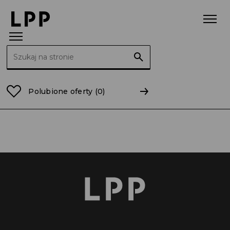
Szukaj:
Strona główna
lubelskie
Opole Lubelskie
Polubione oferty
(0)