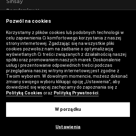
Sinsay
Regulaminy
Pozwól na cookies
Regulamin akcji promocyjnej – Program
Korzystamy z plików cookies lub podobnych technologii w
rabatowy 99%
celu zapewnienia Ci komfortowego korzystania z naszej
strony internetowej. Zgadzając się na wszystkie pliki
cookies pozwolisz nam na zadbanie o optymalizację
wyświetlanych Ci treści związanych z działalnością naszej
Polityka Prywatności
spółki oraz promowaniem naszych marek. Doskonalenie
usług i prezentowanie odpowiednich treści podczas
Polityka Plików Cookies
przeglądania naszej witryny internetowej jest zgodne z
Twoim wyborem. W dowolnym momencie, możesz dokonać
Lista Plików Cookies
zmiany swojego wyboru klikając opcję „Ustawienia”, aby
dowiedzieć się więcej zachęcamy do zapoznania się z
Lista Zaufanych Partnerów
Polityką Cookies
oraz
Polityką Prywatności
.
Ustawienia Cookies
W porządku
Mapa Strony
Ustawienia