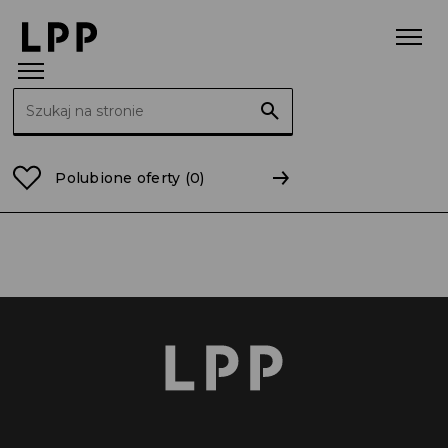
Szukaj:
Strona główna
wielkopolskie
Plewiska (pow. pozn
Polubione oferty
(0)