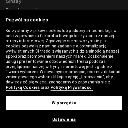
Sinsay
Regulaminy
Pozwól na cookies
Regulamin akcji promocyjnej – Program
Korzystamy z plików cookies lub podobnych technologii w
rabatowy 99%
celu zapewnienia Ci komfortowego korzystania z naszej
strony internetowej. Zgadzając się na wszystkie pliki
cookies pozwolisz nam na zadbanie o optymalizację
wyświetlanych Ci treści związanych z działalnością naszej
Polityka Prywatności
spółki oraz promowaniem naszych marek. Doskonalenie
usług i prezentowanie odpowiednich treści podczas
Polityka Plików Cookies
przeglądania naszej witryny internetowej jest zgodne z
Twoim wyborem. W dowolnym momencie, możesz dokonać
Lista Plików Cookies
zmiany swojego wyboru klikając opcję „Ustawienia”, aby
dowiedzieć się więcej zachęcamy do zapoznania się z
Lista Zaufanych Partnerów
Polityką Cookies
oraz
Polityką Prywatności
.
Ustawienia Cookies
W porządku
Mapa Strony
Ustawienia