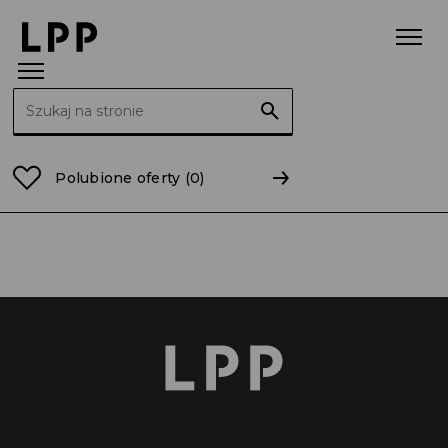
Szukaj:
Strona główna
mazowieckie
Przysucha
Polubione oferty
(0)