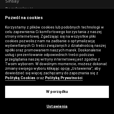
Sinsay
Regulaminy
Pozwól na cookies
Regulamin akcji promocyjnej – Program
Korzystamy z plików cookies lub podobnych technologii w
rabatowy 99%
celu zapewnienia Ci komfortowego korzystania z naszej
strony internetowej. Zgadzając się na wszystkie pliki
cookies pozwolisz nam na zadbanie o optymalizację
wyświetlanych Ci treści związanych z działalnością naszej
Polityka Prywatności
spółki oraz promowaniem naszych marek. Doskonalenie
usług i prezentowanie odpowiednich treści podczas
Polityka Plików Cookies
przeglądania naszej witryny internetowej jest zgodne z
Twoim wyborem. W dowolnym momencie, możesz dokonać
Lista Plików Cookies
zmiany swojego wyboru klikając opcję „Ustawienia”, aby
dowiedzieć się więcej zachęcamy do zapoznania się z
Lista Zaufanych Partnerów
Polityką Cookies
oraz
Polityką Prywatności
.
Ustawienia Cookies
W porządku
Mapa Strony
Ustawienia