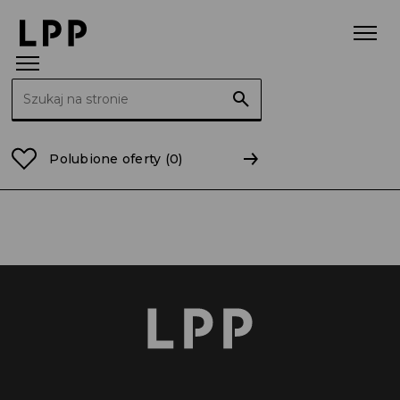
Szukaj:
Strona główna
mazowieckie
Radom
Polubione oferty
(0)