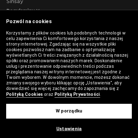
Sinsay
Regulaminy
Pozwól na cookies
Regulamin akcji promocyjnej – Program
Korzystamy z plików cookies lub podobnych technologii w
rabatowy 99%
celu zapewnienia Ci komfortowego korzystania z naszej
strony internetowej. Zgadzając się na wszystkie pliki
cookies pozwolisz nam na zadbanie o optymalizację
wyświetlanych Ci treści związanych z działalnością naszej
Polityka Prywatności
spółki oraz promowaniem naszych marek. Doskonalenie
usług i prezentowanie odpowiednich treści podczas
Polityka Plików Cookies
przeglądania naszej witryny internetowej jest zgodne z
Twoim wyborem. W dowolnym momencie, możesz dokonać
Lista Plików Cookies
zmiany swojego wyboru klikając opcję „Ustawienia”, aby
dowiedzieć się więcej zachęcamy do zapoznania się z
Lista Zaufanych Partnerów
Polityką Cookies
oraz
Polityką Prywatności
.
Ustawienia Cookies
W porządku
Mapa Strony
Ustawienia