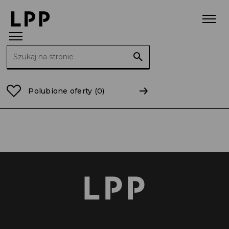
Szukaj:
Strona główna
łódzkie
Sieradz
Polubione oferty
(0)