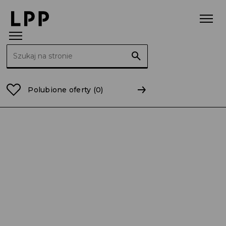
Szukaj:
Strona główna
warmińsko-mazurskie
Polubione oferty
(0)
Sprzedawca – Sprzedawczyni 0,5 etatu /