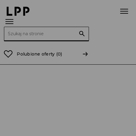
Szukaj:
Strona główna
wielkopolskie
Polubione oferty
(0)
PO Dekoratora – Dekoratorki / Reserved /