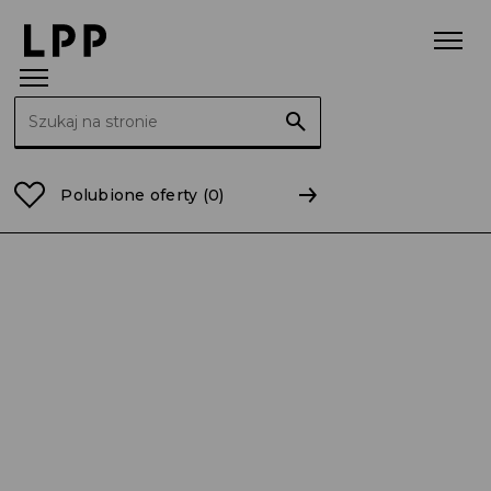
Szukaj:
Strona główna
wielkopolskie
Wolsztyn
Polubione oferty
(0)
Sprzedawca – Sprzedawczyni 0,38 etatu /