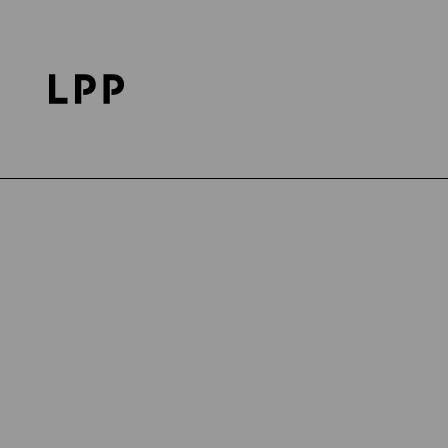
Strona główna
Salony - LPP retail