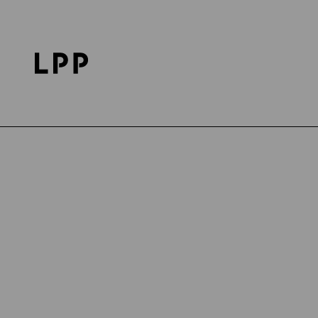
Strona główna
Salony - LPP retail