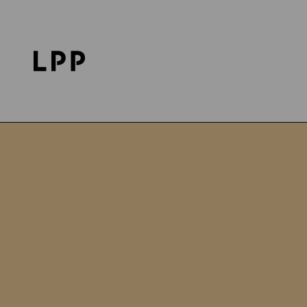
Strona główna
Fundacja LPP
Projekty
Gdańsk