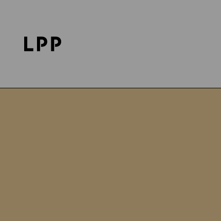
Strona główna
Fundacja LPP
Projekty
Wsparc