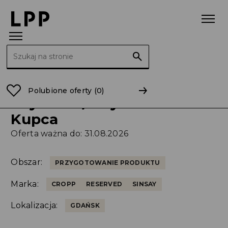
Szukaj:
Strona główna
Kariera
Oferty Pracy
Oferta Pracy
Polubione oferty
(0)
Asystent / Asystentka
Kupca
Oferta ważna do: 31.08.2026
Obszar:
PRZYGOTOWANIE PRODUKTU
Marka:
CROPP
RESERVED
SINSAY
Lokalizacja:
GDAŃSK