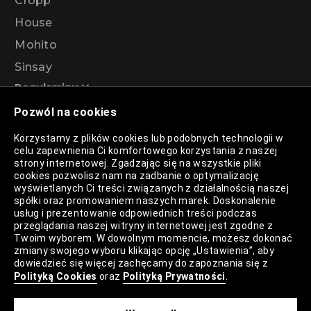
Cropp
House
Mohito
Sinsay
Regulaminy
Pozwól na cookies
Regulamin akcji promocyjnej – Program
Korzystamy z plików cookies lub podobnych technologii w
rabatowy 99%
celu zapewnienia Ci komfortowego korzystania z naszej
strony internetowej. Zgadzając się na wszystkie pliki
cookies pozwolisz nam na zadbanie o optymalizację
wyświetlanych Ci treści związanych z działalnością naszej
Polityka Prywatności
spółki oraz promowaniem naszych marek. Doskonalenie
usług i prezentowanie odpowiednich treści podczas
Polityka Plików Cookies
przeglądania naszej witryny internetowej jest zgodne z
Twoim wyborem. W dowolnym momencie, możesz dokonać
Lista Plików Cookies
zmiany swojego wyboru klikając opcję „Ustawienia”, aby
dowiedzieć się więcej zachęcamy do zapoznania się z
Lista Zaufanych Partnerów
Polityką Cookies
oraz
Polityką Prywatności
.
Ustawienia Cookies