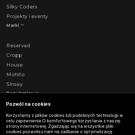
Silky Coders
Projekty i eventy
Marki
Reserved
Cropp
House
Mohito
Sinsay
Regulaminy
Pozwól na cookies
Regulamin akcji promocyjnej – Program
Korzystamy z plików cookies lub podobnych technologii w
rabatowy 99%
celu zapewnienia Ci komfortowego korzystania z naszej
strony internetowej. Zgadzając się na wszystkie pliki
cookies pozwolisz nam na zadbanie o optymalizację