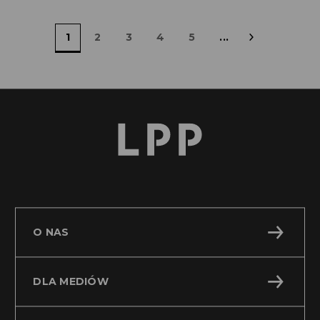
1
2
3
4
5
...
»
O NAS
DLA MEDIÓW