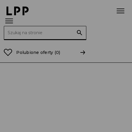
Szukaj:
Strona główna
No brand
Polubione oferty
(0)
Młodszy Księgowy / Młodsza Księgowa AP