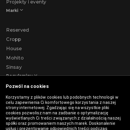
Projekty i eventy
Marki
Reserved
Cropp
House
Mohito
Sinsay
Regulaminy
Pozwól na cookies
Regulamin akcji promocyjnej – Program
Korzystamy z plików cookies lub podobnych technologii w
rabatowy 99%
celu zapewnienia Ci komfortowego korzystania z naszej
strony internetowej. Zgadzając się na wszystkie pliki
cookies pozwolisz nam na zadbanie o optymalizację
wyświetlanych Ci treści związanych z działalnością naszej
Polityka Prywatności
spółki oraz promowaniem naszych marek. Doskonalenie
usług i prezentowanie odpowiednich treści podczas