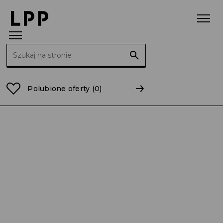
Szukaj:
Strona główna
No brand
Polubione oferty
(0)
Data Scientist