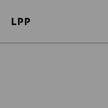
Strona główna
Kariera
Odkryj LPP
Z Życia LP
Data publikacji: 04.06.2025
Z ŻYCIA LPP