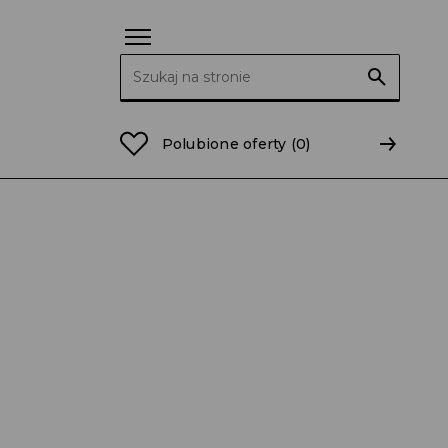
Szukaj:
 praca w LPP!
Polubione oferty
(0)