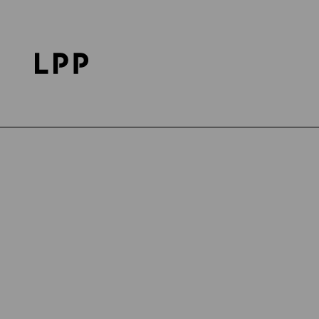
Strona główna
Kariera
Odkryj LPP
Z Życia LP
Data publikacji: 25.10.2024
Z ŻYCIA LPP