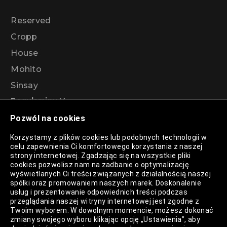
Reserved
Cropp
House
Mohito
Sinsay
Regulaminy
Pozwól na cookies
Regulamin akcji promocyjnej – Program
Korzystamy z plików cookies lub podobnych technologii w
rabatowy 99%
celu zapewnienia Ci komfortowego korzystania z naszej
strony internetowej. Zgadzając się na wszystkie pliki
cookies pozwolisz nam na zadbanie o optymalizację
wyświetlanych Ci treści związanych z działalnością naszej
Polityka Prywatności
spółki oraz promowaniem naszych marek. Doskonalenie
usług i prezentowanie odpowiednich treści podczas
Polityka Plików Cookies
przeglądania naszej witryny internetowej jest zgodne z
Twoim wyborem. W dowolnym momencie, możesz dokonać
Lista Plików Cookies
zmiany swojego wyboru klikając opcję „Ustawienia”, aby