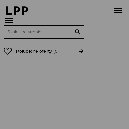
Szukaj:
Strona główna
Raporty
2013
RB 02/2013 Terminy
Polubione oferty
(0)