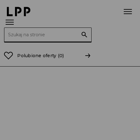
Szukaj:
Strona główna
Raporty
2021
RB 04/2021 Wstępne
Polubione oferty
(0)