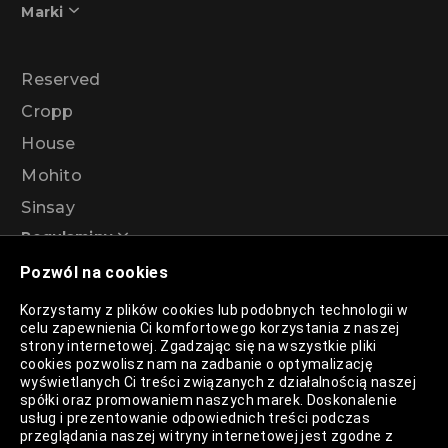
Marki
Reserved
Cropp
House
Mohito
Sinsay
Regulaminy
Pozwól na cookies
Regulamin akcji promocyjnej – Program
Korzystamy z plików cookies lub podobnych technologii w
rabatowy 99%
celu zapewnienia Ci komfortowego korzystania z naszej
strony internetowej. Zgadzając się na wszystkie pliki
cookies pozwolisz nam na zadbanie o optymalizację
wyświetlanych Ci treści związanych z działalnością naszej
Polityka Prywatności
spółki oraz promowaniem naszych marek. Doskonalenie
usług i prezentowanie odpowiednich treści podczas
Polityka Plików Cookies
przeglądania naszej witryny internetowej jest zgodne z