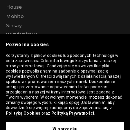
House
Mohito
Sinsay
Regulaminy
Pozwól na cookies
Regulamin akcji promocyjnej – Program
Korzystamy z plików cookies lub podobnych technologii w
rabatowy 99%
celu zapewnienia Ci komfortowego korzystania z naszej
strony internetowej. Zgadzając się na wszystkie pliki
cookies pozwolisz nam na zadbanie o optymalizację
wyświetlanych Ci treści związanych z działalnością naszej
Polityka Prywatności
spółki oraz promowaniem naszych marek. Doskonalenie
usług i prezentowanie odpowiednich treści podczas
Polityka Plików Cookies
przeglądania naszej witryny internetowej jest zgodne z
Twoim wyborem. W dowolnym momencie, możesz dokonać
Lista Plików Cookies
zmiany swojego wyboru klikając opcję „Ustawienia”, aby
dowiedzieć się więcej zachęcamy do zapoznania się z
Lista Zaufanych Partnerów
Polityką Cookies
oraz
Polityką Prywatności
.
Ustawienia Cookies
W porządku