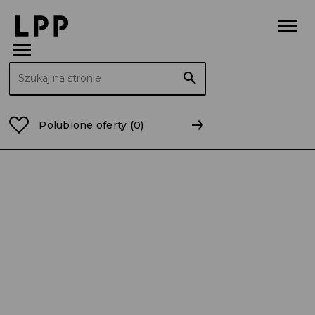
Szukaj:
Strona główna
Raporty
2009
RB 11/2009 Podjęci
Polubione oferty
(0)