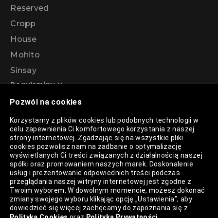
Reserved
Cropp
House
Mohito
Sinsay
Regulaminy
Pozwól na cookies
Regulamin akcji promocyjnej – Program
Korzystamy z plików cookies lub podobnych technologii w
rabatowy 99%
celu zapewnienia Ci komfortowego korzystania z naszej
strony internetowej. Zgadzając się na wszystkie pliki
cookies pozwolisz nam na zadbanie o optymalizację
wyświetlanych Ci treści związanych z działalnością naszej
Polityka Prywatności
spółki oraz promowaniem naszych marek. Doskonalenie
usług i prezentowanie odpowiednich treści podczas
Polityka Plików Cookies
przeglądania naszej witryny internetowej jest zgodne z
Twoim wyborem. W dowolnym momencie, możesz dokonać
Lista Plików Cookies
zmiany swojego wyboru klikając opcję „Ustawienia”, aby
dowiedzieć się więcej zachęcamy do zapoznania się z
Lista Zaufanych Partnerów
Polityką Cookies
oraz
Polityką Prywatności
.