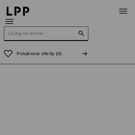
Szukaj:
Strona główna
Raporty
2012
RB 14/2012 Wybór p
Polubione oferty
(0)