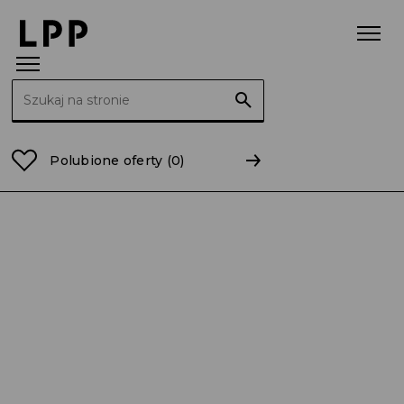
Szukaj:
Strona główna
Raporty
2017
RB 14/2017 Skonsol
Polubione oferty
(0)