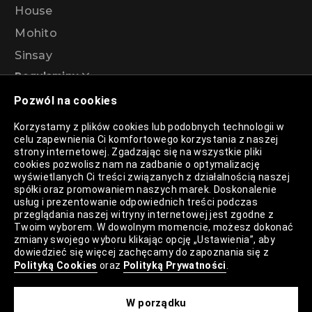
House
Mohito
Sinsay
Regulaminy
Pozwól na cookies
Regulamin akcji promocyjnej – Program
Korzystamy z plików cookies lub podobnych technologii w
rabatowy 99%
celu zapewnienia Ci komfortowego korzystania z naszej
strony internetowej. Zgadzając się na wszystkie pliki
cookies pozwolisz nam na zadbanie o optymalizację
wyświetlanych Ci treści związanych z działalnością naszej
Polityka Prywatności
spółki oraz promowaniem naszych marek. Doskonalenie
usług i prezentowanie odpowiednich treści podczas
Polityka Plików Cookies
przeglądania naszej witryny internetowej jest zgodne z
Twoim wyborem. W dowolnym momencie, możesz dokonać
Lista Plików Cookies
zmiany swojego wyboru klikając opcję „Ustawienia”, aby
dowiedzieć się więcej zachęcamy do zapoznania się z
Lista Zaufanych Partnerów
Polityką Cookies
oraz
Polityką Prywatności
.
Ustawienia Cookies
W porządku