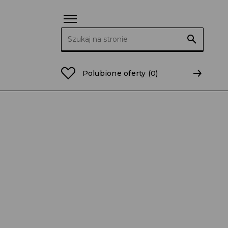
Szukaj:
iuszy LPP SA
Polubione oferty
(0)