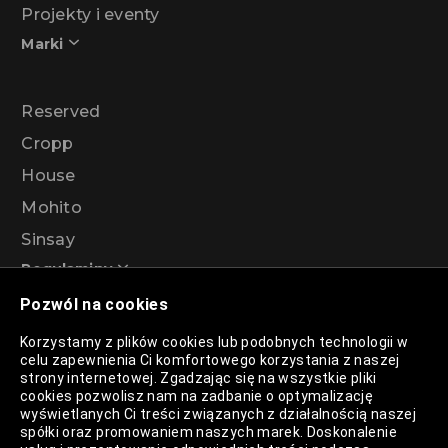
Projekty i eventy
Marki
Reserved
Cropp
House
Mohito
Sinsay
Regulaminy
Pozwól na cookies
Regulamin akcji promocyjnej – Program
Korzystamy z plików cookies lub podobnych technologii w
rabatowy 99%
celu zapewnienia Ci komfortowego korzystania z naszej
strony internetowej. Zgadzając się na wszystkie pliki
cookies pozwolisz nam na zadbanie o optymalizację
wyświetlanych Ci treści związanych z działalnością naszej
Polityka Prywatności
spółki oraz promowaniem naszych marek. Doskonalenie