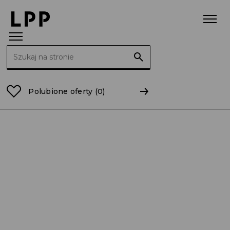
Szukaj:
Strona główna
Raporty
2012
RB 17/2012 Skonsoli
Polubione oferty
(0)