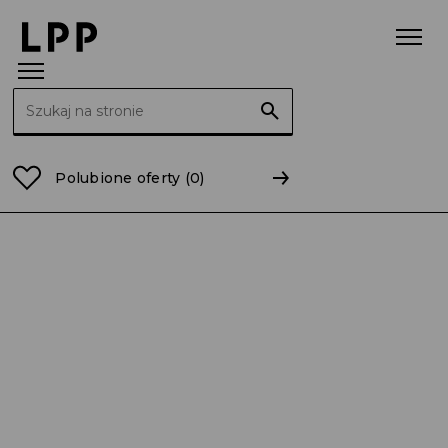
Szukaj:
Strona główna
Raporty
2017
RB 17/2017 Skonsol
Polubione oferty
(0)