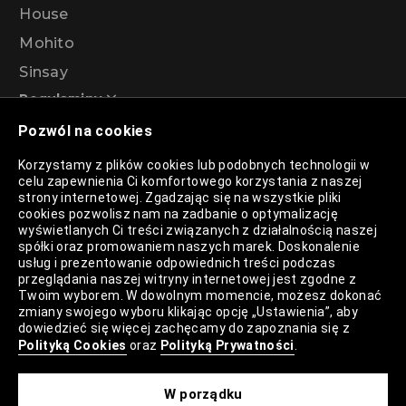
House
Mohito
Sinsay
Regulaminy
Pozwól na cookies
Regulamin akcji promocyjnej – Program
Korzystamy z plików cookies lub podobnych technologii w
rabatowy 99%
celu zapewnienia Ci komfortowego korzystania z naszej
strony internetowej. Zgadzając się na wszystkie pliki
cookies pozwolisz nam na zadbanie o optymalizację
wyświetlanych Ci treści związanych z działalnością naszej
Polityka Prywatności
spółki oraz promowaniem naszych marek. Doskonalenie
usług i prezentowanie odpowiednich treści podczas
Polityka Plików Cookies
przeglądania naszej witryny internetowej jest zgodne z
Twoim wyborem. W dowolnym momencie, możesz dokonać
Lista Plików Cookies
zmiany swojego wyboru klikając opcję „Ustawienia”, aby
dowiedzieć się więcej zachęcamy do zapoznania się z
Lista Zaufanych Partnerów
Polityką Cookies
oraz
Polityką Prywatności
.
Ustawienia Cookies
W porządku