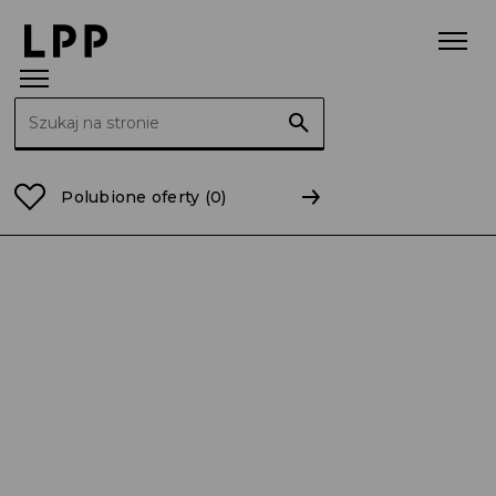
Szukaj:
Strona główna
Raporty
2013
RB 19/2013 Zbycie a
Polubione oferty
(0)