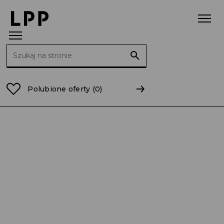
Szukaj:
Strona główna
Raporty
2011
RB 20/2011 Aneks d
Polubione oferty
(0)