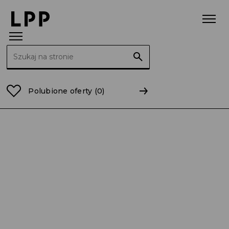
Szukaj:
Strona główna
Raporty
2015
RB 20/2015 Aneks d
Polubione oferty
(0)