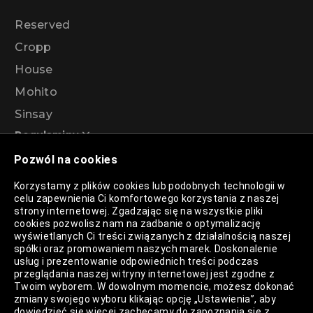
Reserved
Cropp
House
Mohito
Sinsay
Regulaminy
Pozwól na cookies
Regulamin akcji promocyjnej – Program
Korzystamy z plików cookies lub podobnych technologii w
rabatowy 99%
celu zapewnienia Ci komfortowego korzystania z naszej
strony internetowej. Zgadzając się na wszystkie pliki
cookies pozwolisz nam na zadbanie o optymalizację
wyświetlanych Ci treści związanych z działalnością naszej
Polityka Prywatności
spółki oraz promowaniem naszych marek. Doskonalenie
usług i prezentowanie odpowiednich treści podczas
Polityka Plików Cookies
przeglądania naszej witryny internetowej jest zgodne z
Twoim wyborem. W dowolnym momencie, możesz dokonać
Lista Plików Cookies
zmiany swojego wyboru klikając opcję „Ustawienia”, aby
dowiedzieć się więcej zachęcamy do zapoznania się z