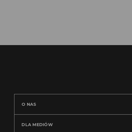
RB 21 2010 Informacja na temat dywide
PDF
O NAS
DLA MEDIÓW