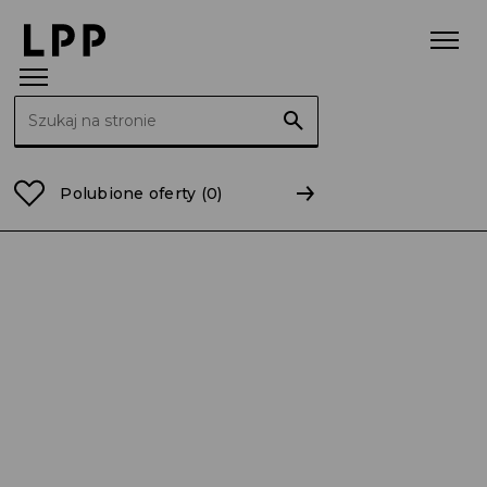
Szukaj:
Strona główna
Raporty
2013
RB 21/2013 Nabycie 
Polubione oferty
(0)