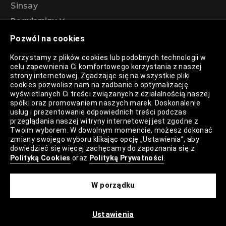
Sinsay
Regulaminy
Pozwól na cookies
Regulamin akcji promocyjnej – Program
Korzystamy z plików cookies lub podobnych technologii w
rabatowy 99%
celu zapewnienia Ci komfortowego korzystania z naszej
strony internetowej. Zgadzając się na wszystkie pliki
cookies pozwolisz nam na zadbanie o optymalizację
wyświetlanych Ci treści związanych z działalnością naszej
Polityka Prywatności
spółki oraz promowaniem naszych marek. Doskonalenie
usług i prezentowanie odpowiednich treści podczas
Polityka Plików Cookies
przeglądania naszej witryny internetowej jest zgodne z
Twoim wyborem. W dowolnym momencie, możesz dokonać
Lista Plików Cookies
zmiany swojego wyboru klikając opcję „Ustawienia”, aby
dowiedzieć się więcej zachęcamy do zapoznania się z
Lista Zaufanych Partnerów
Polityką Cookies
oraz
Polityką Prywatności
.
Ustawienia Cookies
W porządku
Mapa Strony
Ustawienia