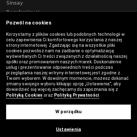
Sinsay
Regulaminy
Pozwól na cookies
Regulamin akcji promocyjnej – Program
Korzystamy z plików cookies lub podobnych technologii w
rabatowy 99%
celu zapewnienia Ci komfortowego korzystania z naszej
strony internetowej. Zgadzając się na wszystkie pliki
cookies pozwolisz nam na zadbanie o optymalizację
wyświetlanych Ci treści związanych z działalnością naszej
Polityka Prywatności
spółki oraz promowaniem naszych marek. Doskonalenie
usług i prezentowanie odpowiednich treści podczas
Polityka Plików Cookies
przeglądania naszej witryny internetowej jest zgodne z
Twoim wyborem. W dowolnym momencie, możesz dokonać
Lista Plików Cookies
zmiany swojego wyboru klikając opcję „Ustawienia”, aby
dowiedzieć się więcej zachęcamy do zapoznania się z
Lista Zaufanych Partnerów
Polityką Cookies
oraz
Polityką Prywatności
.
Ustawienia Cookies
W porządku
Mapa Strony
Ustawienia