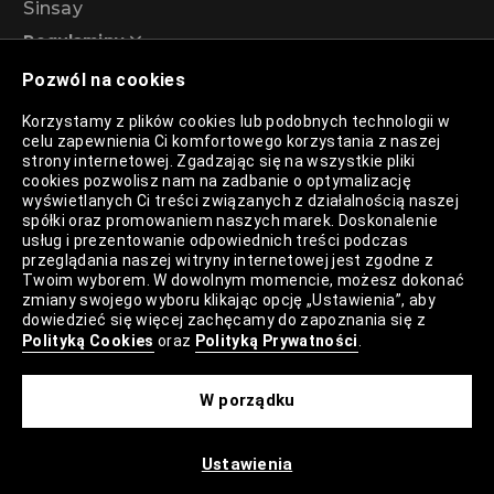
Sinsay
Regulaminy
Pozwól na cookies
Regulamin akcji promocyjnej – Program
Korzystamy z plików cookies lub podobnych technologii w
rabatowy 99%
celu zapewnienia Ci komfortowego korzystania z naszej
strony internetowej. Zgadzając się na wszystkie pliki
cookies pozwolisz nam na zadbanie o optymalizację
wyświetlanych Ci treści związanych z działalnością naszej
Polityka Prywatności
spółki oraz promowaniem naszych marek. Doskonalenie
usług i prezentowanie odpowiednich treści podczas
Polityka Plików Cookies
przeglądania naszej witryny internetowej jest zgodne z
Twoim wyborem. W dowolnym momencie, możesz dokonać
Lista Plików Cookies
zmiany swojego wyboru klikając opcję „Ustawienia”, aby
dowiedzieć się więcej zachęcamy do zapoznania się z
Lista Zaufanych Partnerów
Polityką Cookies
oraz
Polityką Prywatności
.
Ustawienia Cookies
W porządku
Mapa Strony
Ustawienia