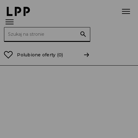
Szukaj:
Strona główna
Raporty
2011
RB 25/2011 Akcjonar
Polubione oferty
(0)